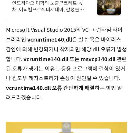
도타다오 미학이 깃든 건축
안도타다오 미학의 노출콘크리트 독
채. 야외빔프로젝터시네마, 감성불멍,
무료야외스파 퀸침대2개 여유로운 숙
면. 프리미엄 오베스 어메니티, 캡슐
커피완비. 먼지없는 청결
Microsoft Visual Studio 2015의 VC++ 런타임 라이
vcruntime140.dll
브러리인
은 실수 혹은 바이러스
오류
감염에 의해 변경되거나 삭제되면 해당 dll
가 발생
vcruntime140.dll
msvcp140.dll
합니다.
또는
관련
된 오류가 생기는 이유는 응용 프로그램에 결함이 있거
나 윈도우 레지스트리가 손상이 원인일 수 있습니다.
vcruntime140.dll 오류 간단하게 해결
하는 방법 알
려드리겠습니다.