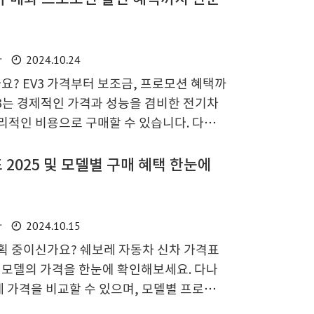
한 모든 정보를 안내합니다. 2025 볼보 V6
볼보 V60은 세련된 디자인과 고급스러운 인테
 모델로 주목받고 있습니다. 이번 모델은 더
2024.10.24
차
행 보조 시스템으로 운전 편의성을 높였습니
? EV3 가격부터 보조금, 프로모션 혜택까
0마력의 ..
3는 경제적인 가격과 성능을 겸비한 전기차
리적인 비용으로 구매할 수 있습니다. 다양한
 정보도 확인해보세요. 구매를 망설이시는
성능 분석과 내부 공간의 편의성까지 함께 살
2025 및 모델별 구매 혜택 한눈에
다. EV3 가격은 얼마인가요? EV3는 합리
 많은 이들의 관심을 받고 있는 전기차입니
지 다양한 옵션이 제공되며, 선택한 사양에
2024.10.15
차
 모델은 약 4,000만 원대에서 시작하며, 상
계획 중이신가요? 쉐보레 자동차 신차 가격표
에 따라 가격이 상..
양한 모델의 가격을 한눈에 확인해보세요. 다나
 가격을 비교할 수 있으며, 모델별 프로모션
세요. 오늘 글에서 쉐보레 신차 구매를 위한