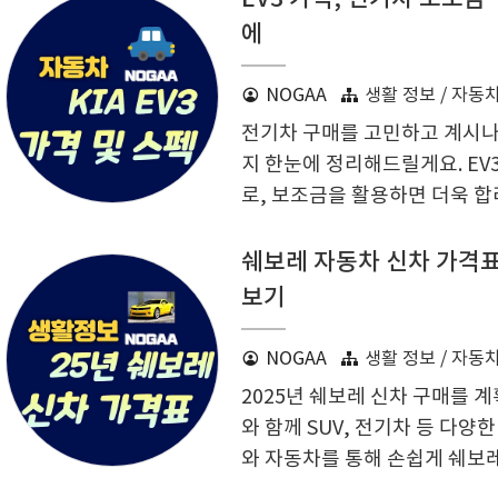
모션까지, 똑똑한 구매 전략을 위
에
0 가격 확인하기 2025년형 
리어, 다양한 안전 기능을 갖춘
NOGAA
생활 정보 / 자동
욱 강화된 안전성과 최첨단 주
전기차 구매를 고민하고 계시나요
다. B5 가솔린 엔진을 탑재해 25
지 한눈에 정리해드릴게요. EV
로, 보조금을 활용하면 더욱 합
지역별 보조금 차이와 프로모션
분들을 위해, 동급 차종 대비 
쉐보레 자동차 신차 가격표 
펴보면서 신중한 선택을 돕겠습니
보기
적인 가격대와 뛰어난 성능으로
다. 기본 모델부터 고급 트림까
NOGAA
생활 정보 / 자동
따라 가격이 달라지죠. 보통 기본
2025년 쉐보레 신차 구매를 
위 트림은 추가 기능과 성능 향상
와 함께 SUV, 전기차 등 다
와 자동차를 통해 손쉽게 쉐보레
및 구매 혜택 정보도 놓치지 마