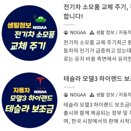
최신 가격표와 다양한 혜택을 자
전기차 소모품 교체 주기,
레 모델의 신차 가격과 혜택을 
합니다!
에 보기 쉐보레는 2025년에
의 관심을 모으고 있습니다. 먼
NOGAA
생활 정보 / 자동
을 보면 SUV, 세단, 전기차 
전기차 소모품 교체 주기최근 
델마다 특유의 성능과 디자인을 
동차의 인기가 급증하고 있는데
로는 유지 비용 측면에서 유리한
가 필요합니다. 이 글에서는 전
알아보도록 하겠습니다. 내연
테슬라 모델3 하이랜드 보조
차의 가장 큰 차이점은 동력원
을 얻는 반면, 전기차는 배터리
NOGAA
생활 정보 / 자동
인해 전기차는 엔진 오일, 변속
테슬라 모델3 하이랜드 보조금에
이 필요 없게 되어 유지보수가
출시와 함께 제공되는 정부 및
터리타이어브레이크 패드공기 
며, 한국 시장에서의 판매 시작
이를 통해 테슬라 모델3 하이랜