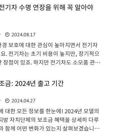
세히 안내해드립니다. 지금 바로 2025 쉐보
 전기차 수명 연장을 위해 꼭 알아야
살펴보세요! 2025 쉐보레 신차 가격표 한눈
도 다양한 모델과 매력적인 가격대로 소비자들
저, 새해에도 출시될 쉐보레의 다양한 라인업
2024.08.17
차
등 다양한 선택지가 준비되어 있어요. 특히 각 모
환경 보호에 대한 관심이 높아지면서 전기자
자랑하..
요. 전기차는 초기 비용이 높지만, 장기적으
 장점이 있죠. 하지만 전기차도 소모품 관리
기차의 주요 소모품과 그 교체 주기에 대해
기관차와 전기차의 차이 전기차와 내연기관
금: 2024년 출고 기간
인데요. 내연기관차는 연료를 연소시켜 동력
에 저장된 전기 에너지를 사용합니다. 이로
2024.04.27
차
기 오일 등 내연기관차에 필요한 여러 소모품
 대한 모든 정보를 한눈에! 2024년 모델의
 상대적으로 간단하죠. 전기차 소모품 종류배
 지방 자치단체의 보조금 혜택을 상세히 다루
필터냉각수와이퍼 블레이드에어컨 필터 전..
과 함께 어떤 변화가 있는지 살펴보겠습니다.
드를 선택해야 하는 이유를 명확히 해 드리