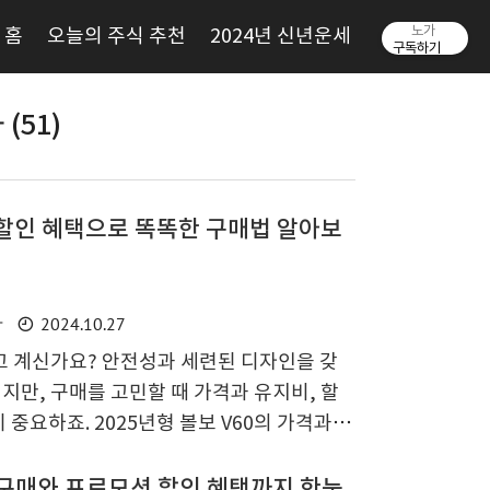
노가
홈
오늘의 주식 추천
2024년 신년운세
구독하기
(51)
, 할인 혜택으로 똑똑한 구매법 알아보
2024.10.27
차
하고 계신가요? 안전성과 세련된 디자인을 갖
이지만, 구매를 고민할 때 가격과 유지비, 할
중요하죠. 2025년형 볼보 V60의 가격과 등
 주행비용까지 꼼꼼히 분석해 경제적인 유지
중고차 구매 시 유의사항부터 최신 할인 프로
금 구매와 프로모션 할인 혜택까지 한눈