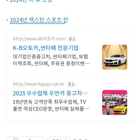
-
2024년 더 뉴 모닝
-
2024년 렉스턴 스포츠 칸
http://www.kb오토카.com
광고
K-B오토카,싼타페 전문기업
대기업인증중고차, 싼타페기업, 보험
이력조회, 싼타페, 주유권 증정이벤트
인증중고차 7만대이상! 찾아가는 홈
서비스! 낮은 할부이자율, 24시간실
매물전산연동
http://www.happy-car.kr
광고
2025 우수업체 우먼카 중고차는
최우수모범업체에서!
19년연속 고객만족 최우수업체, TV
출연 여성CEO운영, 싼타페 실매물 5
만대 2009~2024년 우수 고객만족
업체. 네티즌 선정 최우수 홈페이지!