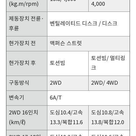
(kg.m/rpm)
4,000
제동장치 전륜·
벤틸레이티드 디스크 / 디스크
후륜
현가장치 전
맥퍼슨 스트럿
토션빔/ 멀티링
현가장치 후
토션빔
크
구동방식
2WD
2WD/ 4WD
변속기
6A/T
2WD 16인치
도심10.4/고속
도심10.8/고속
(km/ℓ)
13.3/복합11.6
13.8/복합12.0