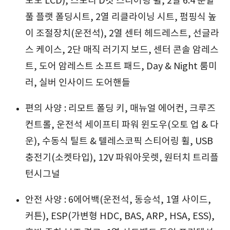
모노 LCD), 스포티 D컷 스티어링 휠, 2열 6:4 분할
풀 플랫 폴딩시트, 2열 리클라이닝 시트, 펌핑식 높
이 조절장치(운전석), 2열 센터 헤드레스트, 선글라
스 케이스, 2단 매직 러기지 보드, 센터 콘솔 암레스
트, 도어 암레스트 소프트 패드, Day & Night 룸미
러, 실버 인사이드 도어핸들
편의 사양 : 리모트 폴딩 키, 매뉴얼 에어컨, 크루즈
컨트롤, 운전석 세이프티 파워 윈도우(오토 업 & 다
운), 수동식 틸트 & 텔레스코픽 스티어링 휠, USB
충전기(소켓타입), 12V 파워아웃렛, 원터치 트리플
턴시그널
안전 사양 : 6에어백(운전석, 동승석, 1열 사이드,
커튼), ESP(가변형 HDC, BAS, ARP, HSA, ESS),