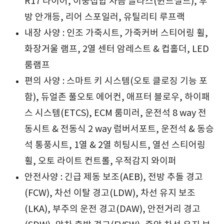
R17 타이어, 이중접합 차음 글라스(윈드실드), 후
방 안개등, 리어 스포일러, 유틸리티 루프랙
내장 사양 : 인조 가죽시트, 가죽커버 스티어링 휠,
화장거울 램프, 2열 센터 암레스트 & 컵홀더, LED
룸램프
편의 사양 : 스마트 키 시스템(오토 클로징 기능 포
함), 듀얼존 풀오토 에어컨, 애프터 블로우, 하이패
스 시스템(ETCS), ECM 룸미러, 운전석 8 way 전
동시트 & 전동식 2 way 럼버서포트, 운전석 & 동승
석 통풍시트, 1열 & 2열 히팅시트, 열선 스티어링
휠, 오토 라이트 컨트롤, 우적감지 와이퍼
안전사양 : 긴급 제동 보조(AEB), 전방 추돌 경고
(FCW), 차선 이탈 경고(LDW), 차선 유지 보조
(LKA), 부주의 운전 경고(DAW), 안전거리 경고