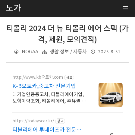
노가
티볼리 2024 더 뉴 티볼리 에어 스펙 (가
격, 제원, 모의견적)
2023. 8. 31.
NOGAA
생활 정보 / 자동차
http://www.kb오토카.com
광고
K-B오토카,중고차 전문기업
대기업인증중고차, 티볼리에어기업,
보험이력조회, 티볼리에어, 주유권 증
정이벤트 인증중고차 7만대이상! 찾
아가는 홈서비스! 낮은 할부이자율, 2
4시간실매물전산연동
https://todayscar.kr/
광고
티볼리에어 투데이즈카 전문가의