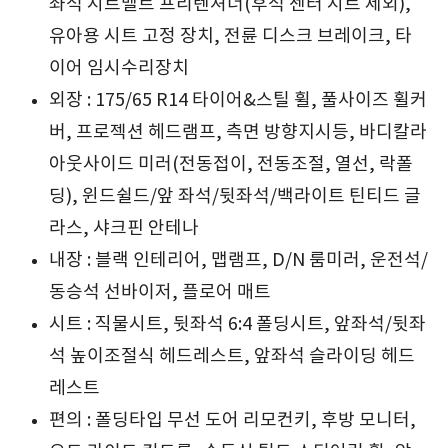
좌석 시트벨트 프리텐셔너(후석 센터 시트 제외),
유아용 시트 고정 장치, 전륜 디스크 브레이크, 타
이어 임시수리장치
외장 : 175/65 R14 타이어&스틸 휠, 풀사이즈 휠커
버, 프로젝션 헤드램프, 측면 방향지시등, 바디칼라
아웃사이드 미러(전동접이, 전동조절, 열선, 락폴
딩), 윈드쉴드/앞 좌석/뒷좌석/백라이트 틴티드 글
라스, 샤크핀 안테나
내장 : 블랙 인테리어, 맵램프, D/N 룸미러, 운전석/
동승석 선바이저, 플로어 매트
시트 : 직물시트, 뒷좌석 6:4 폴딩시트, 앞좌석/뒷좌
석 높이조절식 헤드레스트, 앞좌석 슬라이딩 헤드
레스트
편의 : 폴딩타입 무선 도어 리모컨키, 후방 모니터,