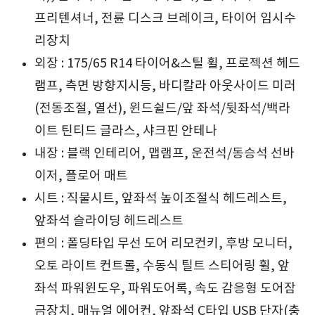
프리텐셔너, 전륜 디스크 브레이크, 타이어 임시수
리장치
외장 : 175/65 R14 타이어&스틸 휠, 프로젝션 헤드
램프, 측면 방향지시등, 바디칼라 아웃사이드 미러
(전동조절, 열선), 윈드쉴드/앞 좌석/뒷좌석/백라
이트 틴티드 글라스, 샤크핀 안테나
내장 : 블랙 인테리어, 맵램프, 운전석/동승석 선바
이저, 플로어 매트
시트 : 직물시트, 앞좌석 높이조절식 헤드레스트,
앞좌석 슬라이딩 헤드레스트
편의 : 폴딩타입 무선 도어 리모컨키, 후방 모니터,
오토 라이트 컨트롤, 수동식 틸트 스티어링 휠, 앞
좌석 파워윈도우, 파워도어록, 속도 감응형 도어잠
금장치, 매뉴얼 에어컨, 앞좌석 C타입 USB 단자(충