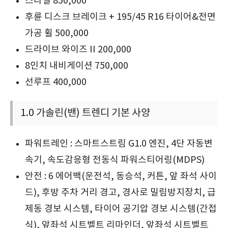
스타일 850,000
후륜 디스크 브레이크 + 195/45 R16 타이어&전면
가공 휠 500,000
드라이브 와이즈 II 200,000
8인치 내비게이션 750,000
선루프 400,000
1.0 가솔린(밴) 트렌디 기본 사양
파워트레인 : 스마트스트림 G1.0 엔진, 4단 자동변
속기, 속도감응형 전동식 파워스티어링(MDPS)
안전 : 6 에어백(운전석, 동승석, 커튼, 앞 좌석 사이
드), 후방 주차 거리 경고, 경사로 밀림방지장치, 급
제동 경보 시스템, 타이어 공기압 경보 시스템(간접
식), 앞좌석 시트벨트 리마인더, 앞좌석 시트벨트