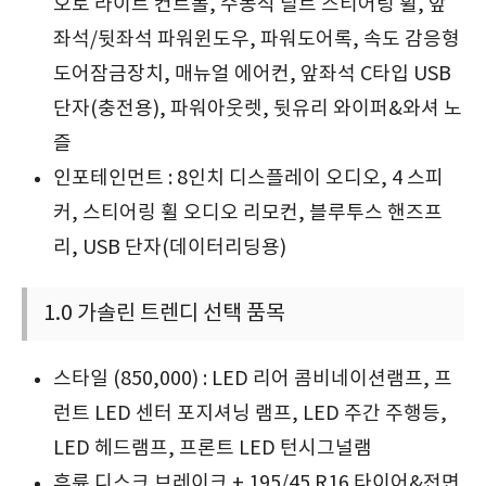
오토 라이트 컨트롤, 수동식 틸트 스티어링 휠, 앞
좌석/뒷좌석 파워윈도우, 파워도어록, 속도 감응형
도어잠금장치, 매뉴얼 에어컨, 앞좌석 C타입 USB
단자(충전용), 파워아웃렛, 뒷유리 와이퍼&와셔 노
즐
인포테인먼트 : 8인치 디스플레이 오디오, 4 스피
커, 스티어링 휠 오디오 리모컨, 블루투스 핸즈프
리, USB 단자(데이터리딩용)
1.0 가솔린 트렌디 선택 품목
스타일 (850,000) : LED 리어 콤비네이션램프, 프
런트 LED 센터 포지셔닝 램프, LED 주간 주행등,
LED 헤드램프, 프론트 LED 턴시그널램
후륜 디스크 브레이크 + 195/45 R16 타이어&전면