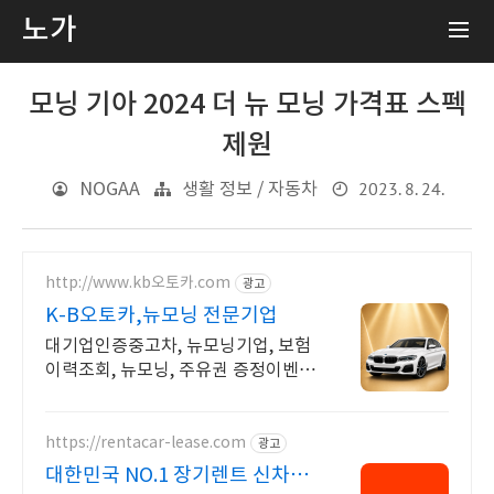
노가
모닝 기아 2024 더 뉴 모닝 가격표 스펙
제원
2023. 8. 24.
NOGAA
생활 정보 / 자동차
http://www.kb오토카.com
광고
K-B오토카,뉴모닝 전문기업
대기업인증중고차, 뉴모닝기업, 보험
이력조회, 뉴모닝, 주유권 증정이벤트
인증중고차 7만대이상! 찾아가는 홈
서비스! 낮은 할부이자율, 24시간실
매물전산연동
https://rentacar-lease.com
광고
대한민국 NO.1 장기렌트 신차를