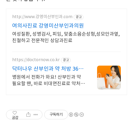
http://www.강영미산부인과.com
광고
여의사진료 강영미산부인과의원
여성질환, 성병검사, 피임, 맞춤소음순성형,성모안과옆,
친절하고 전문적인 상담과진료
https://doctornow.co.kr
광고
닥터나우 산부인과 약 처방 365
일 24시간 진료가능
병원에서 전화가 와요! 산부인과 약
필요할 땐, 바로 비대면진료로 약처방
받으세요
구독하기
공감