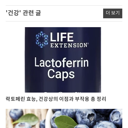
'건강'
관련 글
더 보기
락토페린 효능, 건강상의 이점과 부작용 총 정리