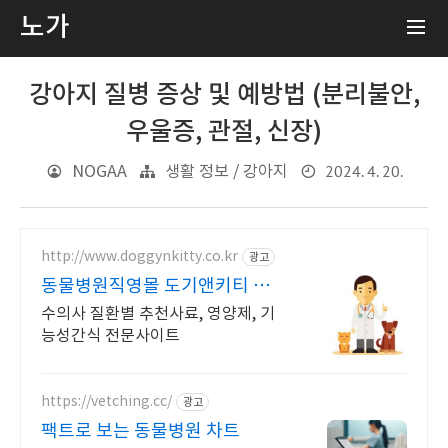
노가
강아지 질병 증상 및 예방법 (분리불안,
우울증, 관절, 신장)
2024. 4. 20.
NOGAA
생활 정보 / 강아지
http://www.doggynkitty.co.kr
광고
동물병원직영몰 도기앤키티 가입
2000P+회원추가적립
수의사 질환별 추천사료, 영양제, 기
능성간식 전문사이트
https://vetching.cc/
광고
팩트로 보는 동물병원 차트