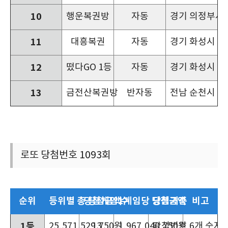
10
행운복권방
자동
경기 의정부시 
11
대흥복권
자동
경기 화성시 행정
12
떴다GO 1등
자동
경기 화성시 동탄
13
금전산복권방
반자동
전남 순천시 연
로또 당첨번호 1093회
순위
등위별 총 당첨금액
당첨게임 수
1게임당 당첨금액
당첨기준
비고
1등
25,571,529,750원
13
1,967,040,750원
당첨번호 6개 숫자