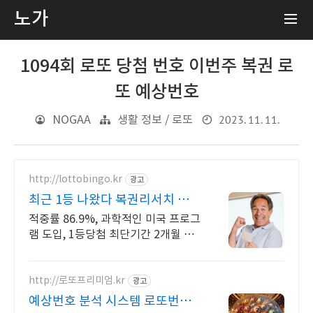
노가
1094회 로또 당첨 번호 이번주 복권 로
또 예상번호
2023. 11. 11.
NOGAA
생활 정보 / 로또
http://lottobingo.kr
광고
최근 1등 나왔다 복권리서치 매
주 2등 이상 당첨자 속출
적중률 86.9%, 과학적인 미국 프로그
램 도입, 1등당첨 최단기간 2개월 신
기록 이런 것이 바로 분석실력이죠
http://로또프리미엄.kr
광고
예상번호 분석 시스템 로또번호