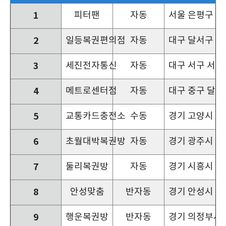
1
피터팬
자동
서울 은평구 은
2
일등복권편의점
자동
대구 달서구 대명
3
세진전자통신
자동
대구 서구 서대
4
메트로센터점
자동
대구 중구 달구
5
교통카드충전소
수동
경기 고양시 덕
6
초월대박복권방
자동
경기 광주시 경
7
둘리복권방
자동
경기 시흥시 중
8
안성맞춤
반자동
경기 안성시 안
9
행운복권방
반자동
경기 의정부시 