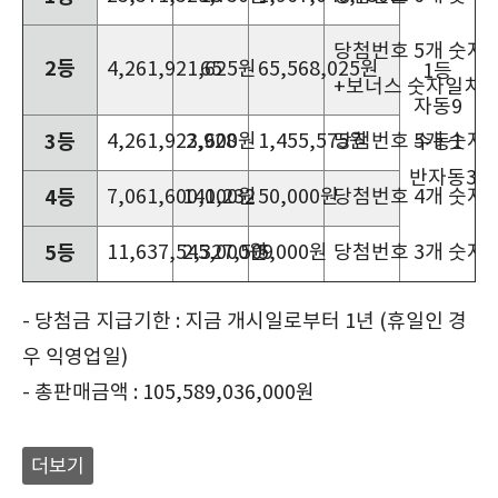
당첨번호 5개 숫자
2등
4,261,921,625원
65
65,568,025원
1등
+보너스 숫자일치
자동9
3등
4,261,923,600원
2,928
1,455,575원
당첨번호 5개 숫자
수동1
반자동3
4등
7,061,600,000원
141,232
50,000원
당첨번호 4개 숫자
5등
11,637,545,000원
2,327,509
5,000원
당첨번호 3개 숫자
- 당첨금 지급기한 : 지금 개시일로부터 1년 (휴일인 경
우 익영업일)
- 총판매금액 : 105,589,036,000원
더보기