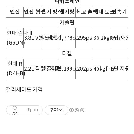
파워트레인
엔진
엔진
형식
흡기
방식
배기량
최고
출력
최대
토크
변속기
가솔린
현대 람다Ⅱ
3.8L V형 6기통
자연흡기
3,778cc
295ps
36.2kgf·m
8단 자동
(G6DN)
디젤
현대 R
2.2L 직렬 4기통
싱글터보
2,199cc
202ps
45kgf·m
8단 자동
(D4HB)
팰리세이드 가격
구독하기
공감