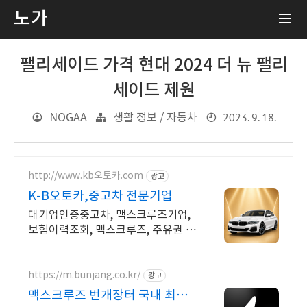
노가
팰리세이드 가격 현대 2024 더 뉴 팰리
세이드 제원
2023. 9. 18.
NOGAA
생활 정보 / 자동차
http://www.kb오토카.com
광고
K-B오토카,중고차 전문기업
대기업인증중고차, 맥스크루즈기업,
보험이력조회, 맥스크루즈, 주유권 증
정이벤트 인증중고차 7만대이상! 찾
아가는 홈서비스! 낮은 할부이자율, 2
4시간실매물전산연동
https://m.bunjang.co.kr/
광고
맥스크루즈 번개장터 국내 최대