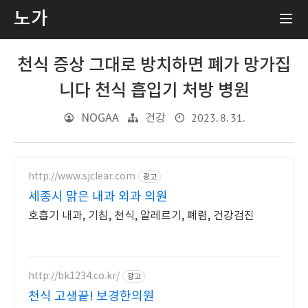
노가
천식 증상 그대로 방치하면 폐가 망가집
니다 천식 흡입기 처방 병원
2023. 8. 31.
NOGAA
건강
http://www.sjclear.com
광고
세종시 맑은 내과 외과 의원
호흡기 내과, 기침, 천식, 알레르기, 폐렴, 건강검진
http://bk1234.co.kr/
광고
천식 고생끝! 보경한의원