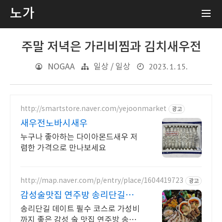
노가
주말 저녁은 가리비찜과 김치새우전
2023. 1. 15.
NOGAA
일상 / 일상
http://smartstore.naver.com/yejoonmarket
광고
새우전노바시새우
누구나 좋아하는 다이아몬드새우 저
렴한 가격으로 만나보세요
http://map.naver.com/p/entry/place/1604419723
광고
감성술맛집 연주방 송리단길점
송리단길 데이트의 필수 코스
송리단길 데이트 필수 코스로 가성비
까지 좋은 감성 술 맛집 연주방 송리