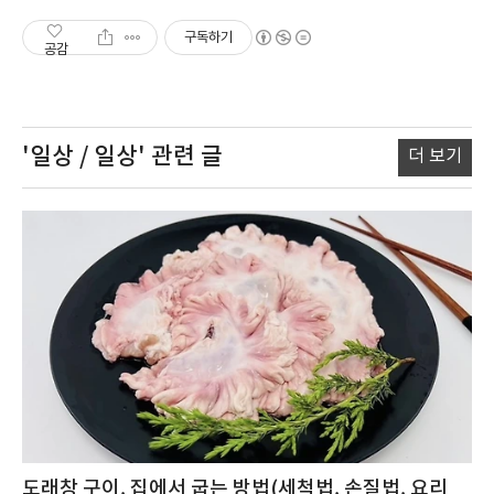
구독하기
공감
'일상 / 일상'
관련 글
더 보기
도래창 구이, 집에서 굽는 방법(세척법, 손질법, 요리