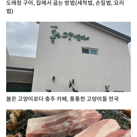
도래창 구이, 집에서 굽는 방법(세척법, 손질법, 요리
법)
봄은 고양이로다 충주 카페, 통통한 고양이들 천국