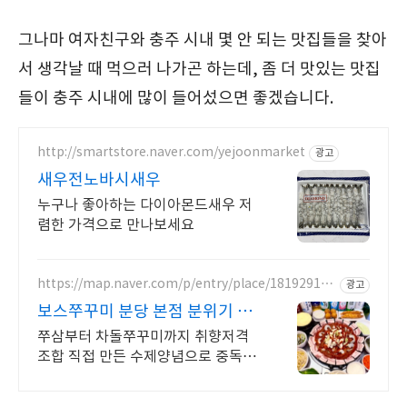
그나마 여자친구와 충주 시내 몇 안 되는 맛집들을 찾아
서 생각날 때 먹으러 나가곤 하는데, 좀 더 맛있는 맛집
들이 충주 시내에 많이 들어섰으면 좋겠습니다.
http://smartstore.naver.com/yejoonmarket
광고
새우전노바시새우
누구나 좋아하는 다이아몬드새우 저
렴한 가격으로 만나보세요
https://map.naver.com/p/entry/place/181929137
광고
1
보스쭈꾸미 분당 본점 분위기 좋
은 야장맛집
쭈삼부터 차돌쭈꾸미까지 취향저격
조합 직접 만든 수제양념으로 중독성
있는 맛, 정자역3번출구 도보2분거리
맛집 보스쭈꾸미