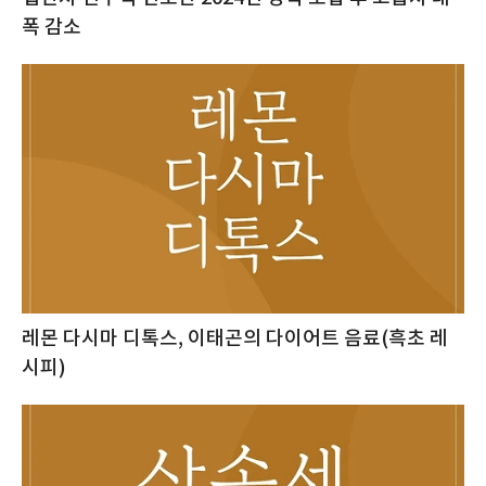
폭 감소
레몬 다시마 디톡스, 이태곤의 다이어트 음료(흑초 레
시피)