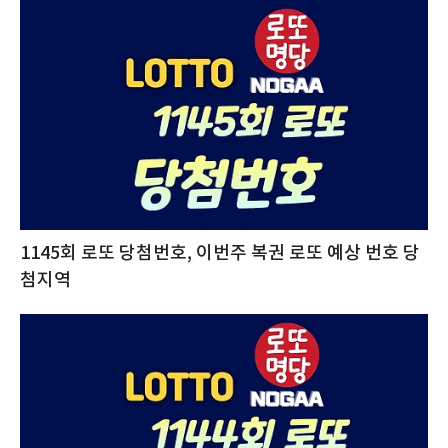
1145회 로또 당첨번호, 이번주 복권 로또 예상 번호 당
첨지역