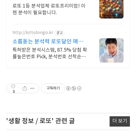
번호 분석업체
로또 1등 분석업체 로또프리미엄! 이
젠 분석이 필요합니다.
http://lottobingo.kr
광고
소름돋는 분석력 로또달인 매주
2등 이상 당첨자 속출
특허받은 분석시스템, 87.5% 당첨 확
률높은번호 Pick, 분석번호 선착순 증
정 이런 것이 바로 분석실력이죠
구독하기
5
'생활 정보 / 로또'
관련 글
더 보기