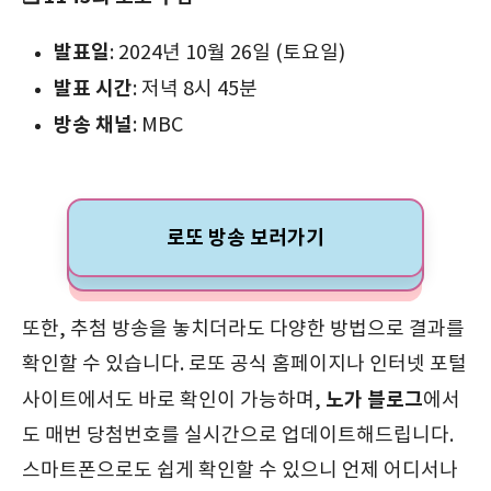
발표일
: 2024년 10월 26일 (토요일)
발표 시간
: 저녁 8시 45분
방송 채널
: MBC
로또 방송 보러가기
또한, 추첨 방송을 놓치더라도 다양한 방법으로 결과를
확인할 수 있습니다. 로또 공식 홈페이지나 인터넷 포털
노가 블로그
사이트에서도 바로 확인이 가능하며,
에서
도 매번 당첨번호를 실시간으로 업데이트해드립니다.
스마트폰으로도 쉽게 확인할 수 있으니 언제 어디서나