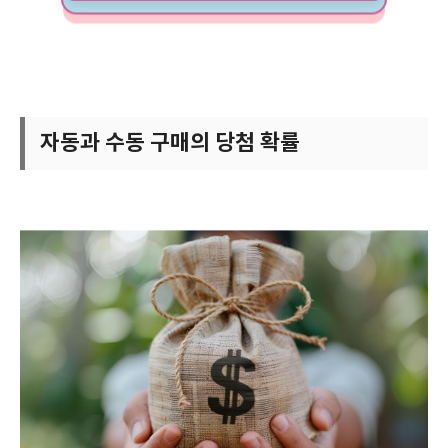
자동과 수동 구매의 당첨 확률