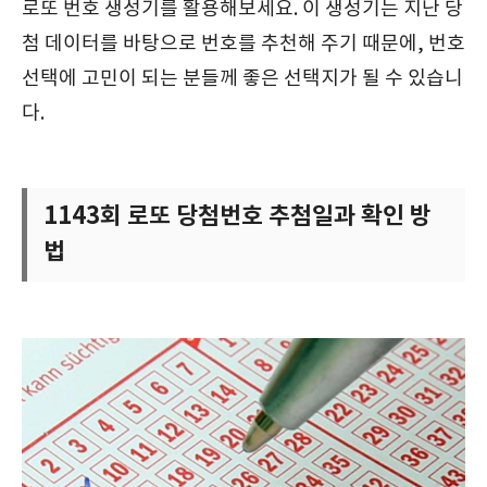
로또 번호 생성기를 활용해보세요. 이 생성기는 지난 당
첨 데이터를 바탕으로 번호를 추천해 주기 때문에, 번호
선택에 고민이 되는 분들께 좋은 선택지가 될 수 있습니
다.
1143회 로또 당첨번호 추첨일과 확인 방
법