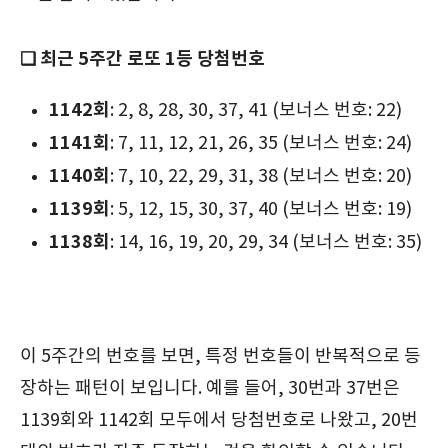
❑ 최근 5주간 로또 1등 당첨번호
1142회
: 2, 8, 28, 30, 37, 41 (보너스 번호: 22)
1141회
: 7, 11, 12, 21, 26, 35 (보너스 번호: 24)
1140회
: 7, 10, 22, 29, 31, 38 (보너스 번호: 20)
1139회
: 5, 12, 15, 30, 37, 40 (보너스 번호: 19)
1138회
: 14, 16, 19, 20, 29, 34 (보너스 번호: 35)
이 5주간의 번호를 보면, 특정 번호들이 반복적으로 등
장하는 패턴이 보입니다. 예를 들어, 30번과 37번은
1139회와 1142회 모두에서 당첨번호로 나왔고, 20번