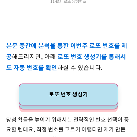
1143회 로또 당첨번호
본문 중간에 분석을 통한 이번주 로또 번호를 제
공
로또 번호 생성기를 통해서
해드리지만, 아래
도 자동 번호를 확인
하실 수 있습니다.
로또 번호 생성기
당첨 확률을 높이기 위해서는 전략적인 번호 선택이 중
요할 텐데요, 직접 번호를 고르기 어렵다면 제가 만든