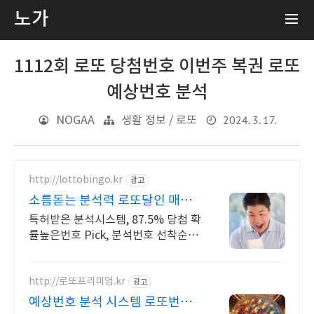
노가
1112회 로또 당첨번호 이번주 복권 로또
예상번호 분석
2024. 3. 17.
NOGAA
생활 정보 / 로또
http://lottobingo.kr
광고
소름돋는 분석력 로또달인 매주
2등 이상 당첨자 속출
특허받은 분석시스템, 87.5% 당첨 확
률높은번호 Pick, 분석번호 선착순 증
정 이런 것이 바로 분석실력이죠
http://로또프리미엄.kr
광고
예상번호 분석 시스템 로또번호