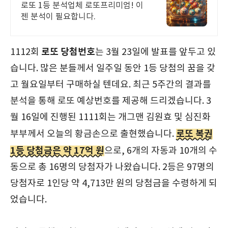
분석업체
로또 1등 분석업체 로또프리미엄! 이
젠 분석이 필요합니다.
로또 당첨번호
1112회
는 3월 23일에 발표를 앞두고 있
습니다. 많은 분들께서 일주일 동안 1등 당첨의 꿈을 갖
고 월요일부터 구매하실 텐데요. 최근 5주간의 결과를
분석을 통해 로또 예상번호를 제공해 드리겠습니다. 3
월 16일에 진행된 1111회는 개그맨 김원효 및 심진화
로또 복권
부부께서 오늘의 황금손으로 출현했습니다.
1등 당첨금은 약 17억 원
으로, 6개의 자동과 10개의 수
동으로 총 16명의 당첨자가 나왔습니다. 2등은 97명의
당첨자로 1인당 약 4,713만 원의 당첨금을 수령하게 되
었습니다.