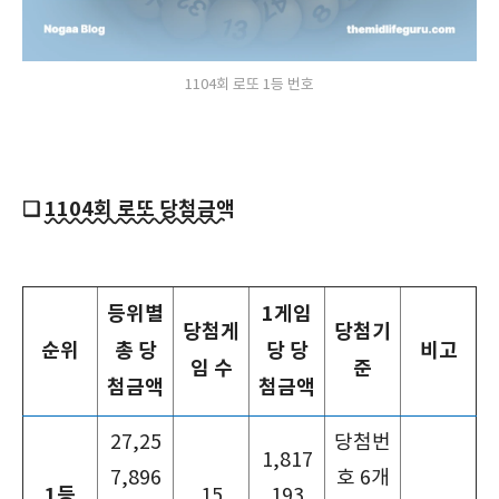
1104회 로또 1등 번호
❑
1104회 로또 당첨금액
등위별
1게임
당첨게
당첨기
순위
총 당
당 당
비고
임 수
준
첨금액
첨금액
27,25
당첨번
1,817
7,896
호 6개
1등
15
,193,