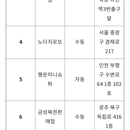
점
학교 아현
역3번출구
앞
서울 중랑
4
노다지로또
수동
구 겸재로
217
인천 부평
행운미니슈
구 수변로
5
자동
퍼
64 1층 102
호
광주 북구
금성복권판
6
수동
독립로 416
매점
1층