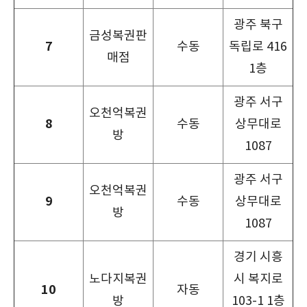
광주 북구
금성복권판
7
수동
독립로 416
매점
1층
광주 서구
오천억복권
8
수동
상무대로
방
1087
광주 서구
오천억복권
9
수동
상무대로
방
1087
경기 시흥
노다지복권
시 복지로
10
자동
방
103-1 1층