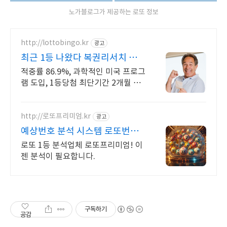
노가블로그가 제공하는 로또 정보
http://lottobingo.kr
광고
최근 1등 나왔다 복권리서치 매
주 2등 이상 당첨자 속출
적중률 86.9%, 과학적인 미국 프로그
램 도입, 1등당첨 최단기간 2개월 신
기록 이런 것이 바로 분석실력이죠
http://로또프리미엄.kr
광고
예상번호 분석 시스템 로또번호
분석업체
로또 1등 분석업체 로또프리미엄! 이
젠 분석이 필요합니다.
구독하기
공감