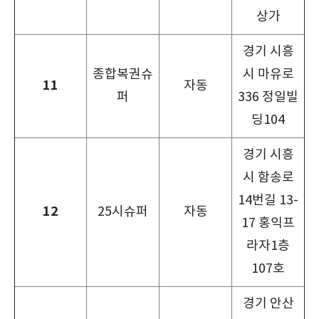
상가
경기 시흥
종합복권슈
시 마유로
11
자동
퍼
336 정일빌
딩104
경기 시흥
시 함송로
14번길 13-
12
25시슈퍼
자동
17 홍익프
라자1층
107호
경기 안산