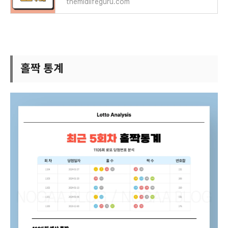
themidlifeguru.com
홀짝 통계