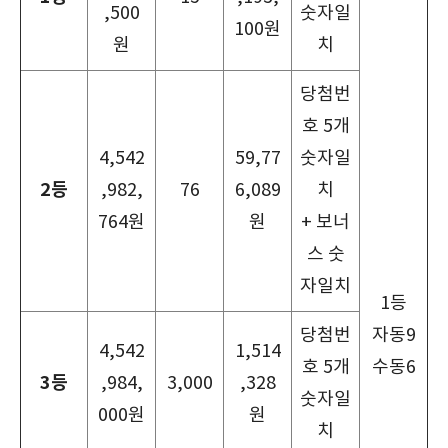
,500
숫자일
100원
원
치
당첨번
호 5개
4,542
59,77
숫자일
2등
,982,
76
6,089
치
764원
원
+ 보너
스 숫
자일치
1등
당첨번
자동9
4,542
1,514
호 5개
수동6
3등
,984,
3,000
,328
숫자일
000원
원
치