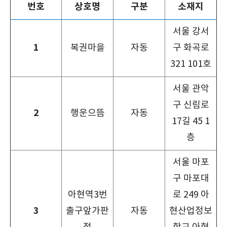
번호
상호명
구분
소재지
서울 강서
1
복권마을
자동
구 화곡로
321 101호
서울 관악
구 신림로
2
행운으뜸
자동
17길 45 1
층
서울 마포
구 마포대
아현역3번
로 249 아
3
출구앞가판
자동
현산업정보