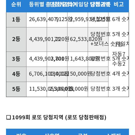
순위
등위별 총 당첨금액
당첨게임 수
1게임당 당첨금액
당첨기준
비고
1등
26,639,407,125원
9
2,959,934,125원
당첨번호 6개 숫자
당첨번호 5개 숫자
2등
4,439,901,220원
71
62,533,820원
+보너스 숫자일치
1등
자동7
3등
4,439,903,800원
2,701
1,643,800원
당첨번호 5개 숫자
수동2
4등
6,706,100,000원
134,122
50,000원
당첨번호 4개 숫자
5등
11,530,055,000원
2,306,011
5,000원
당첨번호 3개 숫자
❑ 1099회 로또 당첨지역 (로또 당첨판매점)