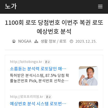
노가
1100회 로또 당첨번호 이번주 복권 로또
예상번호 분석
2023. 12. 25.
NOGAA
생활 정보 / 로또
http://lottobingo.kr
광고
소름돋는 분석력 로또달인 매주
2등 이상 당첨자 속출
특허받은 분석시스템, 87.5% 당첨 확
률높은번호 Pick, 분석번호 선착순 증
정 이런 것이 바로 분석실력이죠
http://로또프리미엄.kr
광고
예상번호 분석 시스템 로또번호