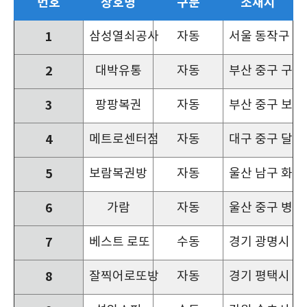
번호
상호명
구분
소재지
1
삼성열쇠공사
자동
서울 동작구 만양
2
대박유통
자동
부산 중구 구덕로
3
팡팡복권
자동
부산 중구 보수대
4
메트로센터점
자동
대구 중구 달구
5
보람복권방
자동
울산 남구 화합로1
6
가람
자동
울산 중구 병영로
7
베스트 로또
수동
경기 광명시 하안
8
잘찍어로또방
자동
경기 평택시 안