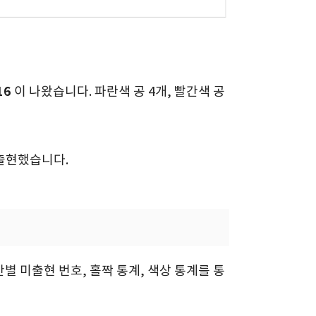
16
이 나왔습니다. 파란색 공 4개, 빨간색 공
출현했습니다.
별 미출현 번호, 홀짝 통계, 색상 통계를 통