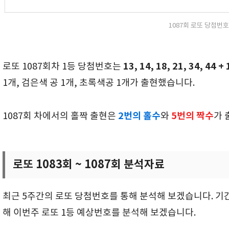
1087회 로또 당첨번호
13, 14, 18, 21, 34, 44 + 
로또 1087회차 1등 당첨번호는
1개, 검은색 공 1개, 초록색공 1개가 출현했습니다.
2번의 홀수
5번의 짝수
1087회 차에서의 홀짝 출현은
와
가 
로또 1083회 ~ 1087회 분석자료
최근 5주간의 로또 당첨번호를 통해 분석해 보겠습니다. 기간
해 이번주 로또 1등 예상번호를 분석해 보겠습니다.