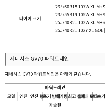
235/60R18 107W XL M+
235/55R19 105W XL M+S
타이어
크기
255/40R21 102W XL M+S
255/40R21 102Y XL GOE[
제네시스 GV70 파워트레인
제네시스 GV70 파워트레인은 아래와 같습니다.
파워트레인
모델
엔진
엔진
형식
흡기
방식
배기량
최고
출력
최대
토크
변속기
가솔린