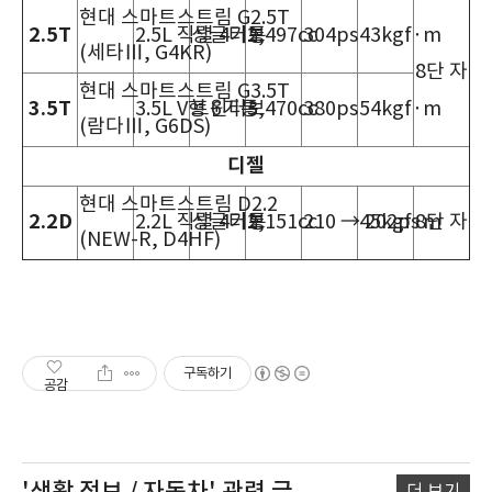
현대 스마트스트림 G2.5T
2.5T
2.5L 직렬 4기통
싱글터보
2,497cc
304ps
43kgf·m
(세타Ⅲ, G4KR)
8단 자
현대 스마트스트림 G3.5T
3.5T
3.5L V형 6기통
트윈터보
3,470cc
380ps
54kgf·m
(람다Ⅲ, G6DS)
디젤
현대 스마트스트림 D2.2
2.2D
2.2L 직렬 4기통
싱글터보
2,151cc
210 → 202ps
45kgf·m
8단 자
(NEW-R, D4HF)
구독하기
공감