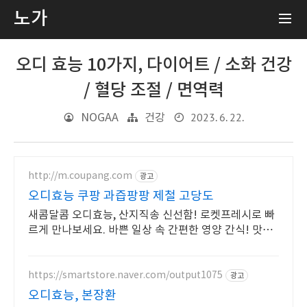
노가
오디 효능 10가지, 다이어트 / 소화 건강
/ 혈당 조절 / 면역력
2023. 6. 22.
NOGAA
건강
http://m.coupang.com
광고
오디효능 쿠팡 과즙팡팡 제철 고당도
새콤달콤 오디효능, 산지직송 신선함! 로켓프레시로 빠
르게 만나보세요. 바쁜 일상 속 간편한 영양 간식! 맛있
는 과일, 쿠팡 로켓배송으로 받아보세요.
https://smartstore.naver.com/output1075
광고
오디효능, 본장환