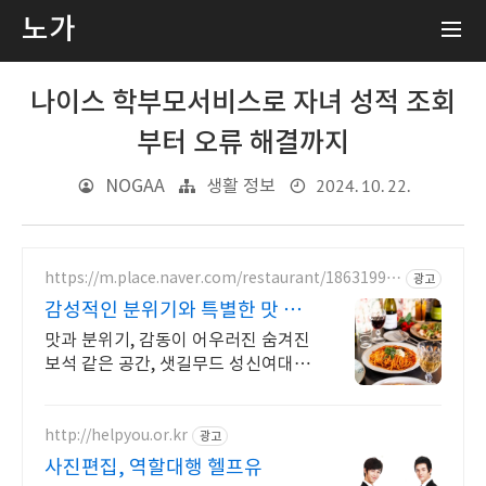
노가
나이스 학부모서비스로 자녀 성적 조회
부터 오류 해결까지
2024. 10. 22.
NOGAA
생활 정보
https://m.place.naver.com/restaurant/18631995
광고
87
감성적인 분위기와 특별한 맛 데
이트를 위한 특별한 공간
맛과 분위기, 감동이 어우러진 숨겨진
보석 같은 공간, 샛길무드 성신여대점
예상치 못한 감동을 선사하는 성신여
대 양식 맛집
http://helpyou.or.kr
광고
사진편집, 역할대행 헬프유