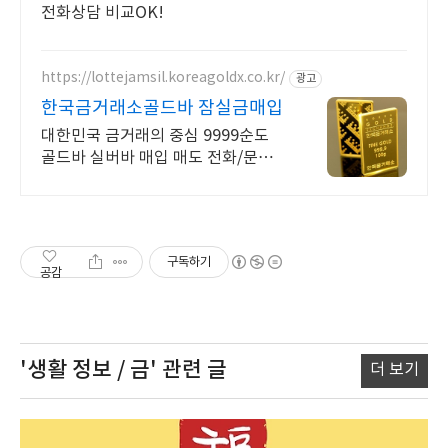
전화상담 비교OK!
https://lottejamsil.koreagoldx.co.kr/
광고
한국금거래소골드바 잠실금매입
대한민국 금거래의 중심 9999순도
골드바 실버바 매입 매도 전화/문자
문의 환영!
구독하기
공감
'생활 정보 / 금'
관련 글
더 보기