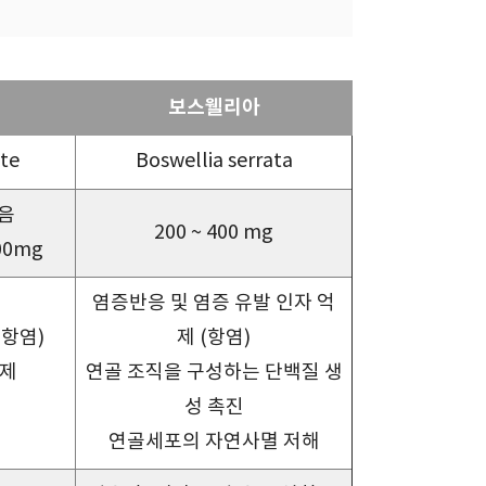
보스웰리아
ate
Boswellia serrata
음
200 ~ 400 mg
00mg
염증반응 및 염증 유발 인자 억
(항염)
제 (항염)
억제
연골 조직을 구성하는 단백질 생
성 촉진
연골세포의 자연사멸 저해